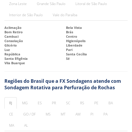
Zona Leste
Grande São Paulo
Litoral de São Paulo
Interior de São Paulo
Vale do Paraíba
Aclimação
Bela Vista
Bom Retiro
Brás
Cambuci
Centro
Consolação
Higienópolis
Glicério
Liberdade
Luz
Pari
República
Santa Cecília
Santa Efigênia
Sé
Vila Buarque
Regiões do Brasil que a FX Sondagens atende com
Sondagem Rotativa para Perfuração de Rochas
RJ
MG
ES
PR
SC
RS
PE
BA
CE
GO / DF
MS
MT
AM
PI
PA
MA
AL