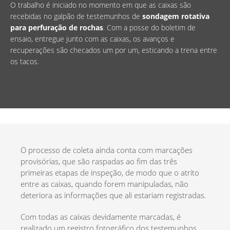
O trabalho é iniciado no momento em que as caixas são
recebidas no galpão de testemunhos de
sondagem rotativa
para perfuração de rochas
. Com a posse do boletim de
ensaio, entregue junto com as caixas, os avanços e
recuperações são checados um por um, esticando a trena entre
os tacos.
O processo de coleta ainda conta com marcações
provisórias, que são raspadas ao fim das três
primeiras etapas de inspeção, de modo que o atrito
entre as caixas, quando forem manipuladas, não
deteriora as informações que ali estariam registradas.
Com todas as caixas devidamente marcadas, é
realizado um registro fotográfico dos testemunhos,