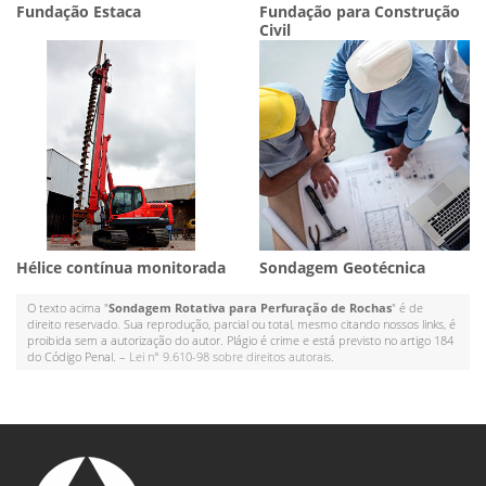
Fundação Estaca
Fundação para Construção
Civil
Hélice contínua monitorada
Sondagem Geotécnica
O texto acima "
Sondagem Rotativa para Perfuração de Rochas
" é de
direito reservado. Sua reprodução, parcial ou total, mesmo citando nossos links, é
proibida sem a autorização do autor. Plágio é crime e está previsto no artigo 184
do Código Penal. –
Lei n° 9.610-98 sobre direitos autorais
.