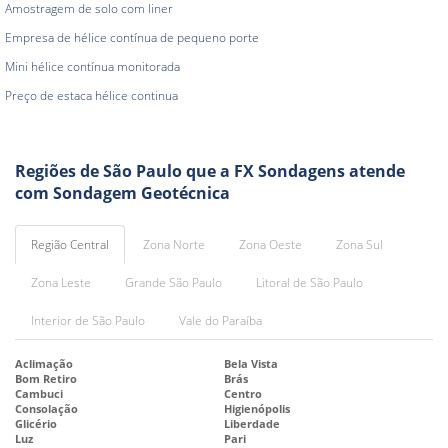
Amostragem de solo com liner
Empresa de hélice contínua de pequeno porte
Mini hélice contínua monitorada
Preço de estaca hélice continua
Regiões de São Paulo que a FX Sondagens atende
com Sondagem Geotécnica
Região Central
Zona Norte
Zona Oeste
Zona Sul
Zona Leste
Grande São Paulo
Litoral de São Paulo
Interior de São Paulo
Vale do Paraíba
Aclimação
Bela Vista
Bom Retiro
Brás
Cambuci
Centro
Consolação
Higienópolis
Glicério
Liberdade
Luz
Pari