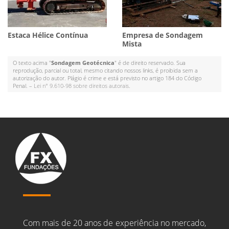
Estaca Hélice Contínua
Empresa de Sondagem
Mista
O texto acima "
Sondagem Geotécnica
" é de direito reservado. Sua
reprodução, parcial ou total, mesmo citando nossos links, é proibida sem a
autorização do autor. Plágio é crime e está previsto no artigo 184 do Código
Penal. –
Lei n° 9.610-98 sobre direitos autorais
.
Com mais de 20 anos de experiência no mercado,