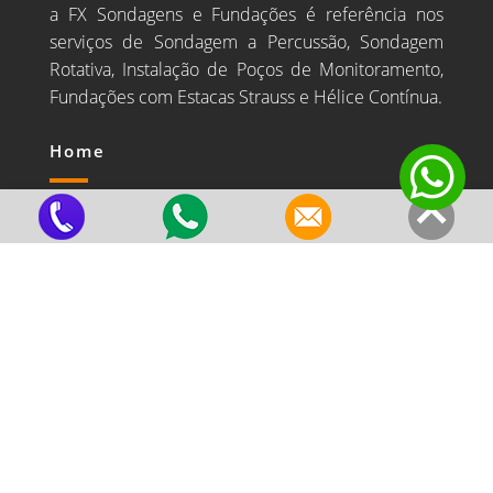
a FX Sondagens e Fundações é referência nos
serviços de Sondagem a Percussão, Sondagem
Rotativa, Instalação de Poços de Monitoramento,
Fundações com Estacas Strauss e Hélice Contínua.
Home
Estrutura e Equipe
Valores
Principais Clientes
Blog
Serviços
Estaca Strauss
Hélice Contínua
Poço de Monitoramento
Sondagens a Percussão