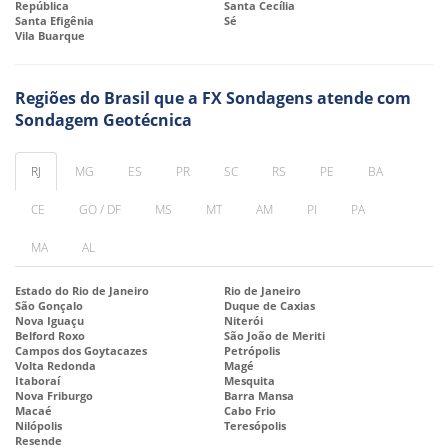
República
Santa Cecília
Santa Efigênia
Sé
Vila Buarque
Regiões do Brasil que a FX Sondagens atende com
Sondagem Geotécnica
RJ
MG
ES
PR
SC
RS
PE
BA
CE
GO / DF
MS
MT
AM
PI
PA
MA
AL
Estado do Rio de Janeiro
Rio de Janeiro
São Gonçalo
Duque de Caxias
Nova Iguaçu
Niterói
Belford Roxo
São João de Meriti
Campos dos Goytacazes
Petrópolis
Volta Redonda
Magé
Itaboraí
Mesquita
Nova Friburgo
Barra Mansa
Macaé
Cabo Frio
Nilópolis
Teresópolis
Resende