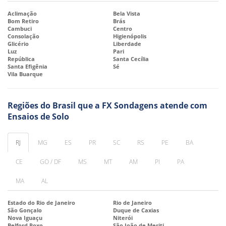
Aclimação
Bela Vista
Bom Retiro
Brás
Cambuci
Centro
Consolação
Higienópolis
Glicério
Liberdade
Luz
Pari
República
Santa Cecília
Santa Efigênia
Sé
Vila Buarque
Regiões do Brasil que a FX Sondagens atende com
Ensaios de Solo
RJ
MG
ES
PR
SC
RS
PE
BA
CE
GO / DF
MS
MT
AM
PI
PA
MA
AL
Estado do Rio de Janeiro
Rio de Janeiro
São Gonçalo
Duque de Caxias
Nova Iguaçu
Niterói
Belford Roxo
São João de Meriti