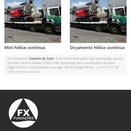
Mini hélice contínua
Orçamento hélice contínua
O texto acima "
Ensaios de Solo
" é de direito reservado. Sua reprodução, parcial
ou total, mesmo citando nossos links, é proibida sem a autorização do autor.
Plágio é crime e está previsto no artigo 184 do Código Penal. –
Lei n° 9.610-98
sobre direitos autorais
.