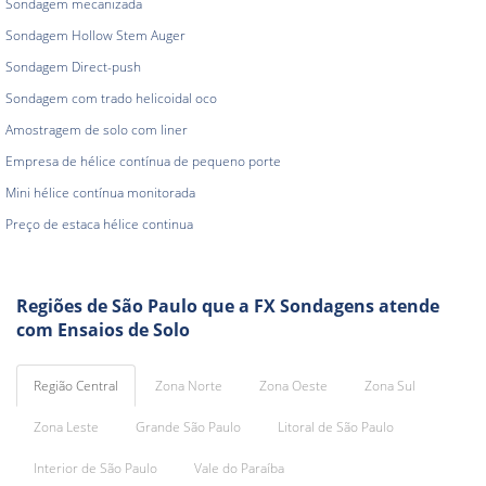
Sondagem mecanizada
Sondagem Hollow Stem Auger
Sondagem Direct-push
Sondagem com trado helicoidal oco
Amostragem de solo com liner
Empresa de hélice contínua de pequeno porte
Mini hélice contínua monitorada
Preço de estaca hélice continua
Regiões de São Paulo que a FX Sondagens atende
com Ensaios de Solo
Região Central
Zona Norte
Zona Oeste
Zona Sul
Zona Leste
Grande São Paulo
Litoral de São Paulo
Interior de São Paulo
Vale do Paraíba