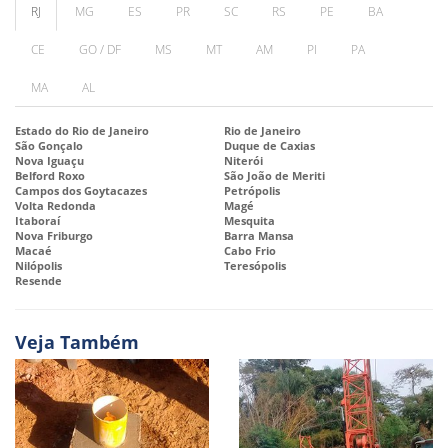
RJ
MG
ES
PR
SC
RS
PE
BA
CE
GO / DF
MS
MT
AM
PI
PA
MA
AL
Estado do Rio de Janeiro
Rio de Janeiro
São Gonçalo
Duque de Caxias
Nova Iguaçu
Niterói
Belford Roxo
São João de Meriti
Campos dos Goytacazes
Petrópolis
Volta Redonda
Magé
Itaboraí
Mesquita
Nova Friburgo
Barra Mansa
Macaé
Cabo Frio
Nilópolis
Teresópolis
Resende
Veja Também