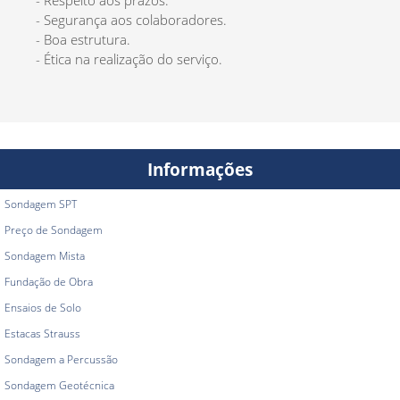
- Respeito aos prazos.
- Segurança aos colaboradores.
- Boa estrutura.
- Ética na realização do serviço.
Informações
Sondagem SPT
Preço de Sondagem
Sondagem Mista
Fundação de Obra
Ensaios de Solo
Estacas Strauss
Sondagem a Percussão
Sondagem Geotécnica