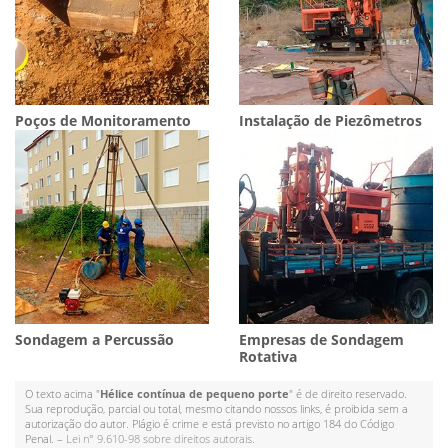
Poços de Monitoramento
Instalação de Piezômetros
Sondagem a Percussão
Empresas de Sondagem
Rotativa
O texto acima "
Hélice contínua de pequeno porte
" é de direito reservado.
Sua reprodução, parcial ou total, mesmo citando nossos links, é proibida sem a
autorização do autor. Plágio é crime e está previsto no artigo 184 do Código
Penal. –
Lei n° 9.610-98 sobre direitos autorais
.