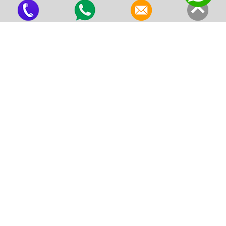
Estrutura e Equipe
Valores
Principais Clientes
Blog
Serviços
Estaca Strauss
Hélice Contínua
Poço de Monitoramento
Sondagens a Percussão
Sondagem a Trado
Sondagens Rotativas
Contato
Orçamento
Mensagem