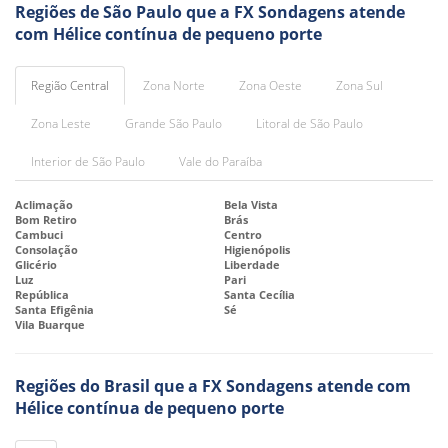
Regiões de São Paulo que a FX Sondagens atende
com Hélice contínua de pequeno porte
Região Central
Zona Norte
Zona Oeste
Zona Sul
Zona Leste
Grande São Paulo
Litoral de São Paulo
Interior de São Paulo
Vale do Paraíba
Aclimação
Bela Vista
Bom Retiro
Brás
Cambuci
Centro
Consolação
Higienópolis
Glicério
Liberdade
Luz
Pari
República
Santa Cecília
Santa Efigênia
Sé
Vila Buarque
Regiões do Brasil que a FX Sondagens atende com
Hélice contínua de pequeno porte