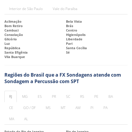
Interior de São Paulo
Vale do Paraíba
Aclimação
Bela Vista
Bom Retiro
Brás
Cambuci
Centro
Consolação
Higienópolis
Glicério
Liberdade
Luz
Pari
República
Santa Cecília
Santa Efigênia
Sé
Vila Buarque
Regiões do Brasil que a FX Sondagens atende com
Sondagem a Percussão com SPT
RJ
MG
ES
PR
SC
RS
PE
BA
CE
GO / DF
MS
MT
AM
PI
PA
MA
AL
Estado do Rio de Janeiro
Rio de Janeiro