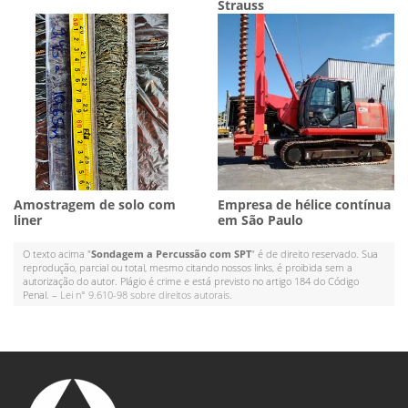
Strauss
Amostragem de solo com
Empresa de hélice contínua
liner
em São Paulo
O texto acima "
Sondagem a Percussão com SPT
" é de direito reservado. Sua
reprodução, parcial ou total, mesmo citando nossos links, é proibida sem a
autorização do autor. Plágio é crime e está previsto no artigo 184 do Código
Penal. –
Lei n° 9.610-98 sobre direitos autorais
.