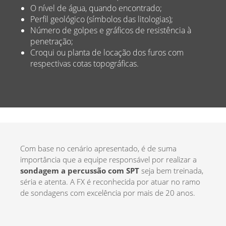
O nível de água, quando encontrado;
Perfil geológico (símbolos das litologias);
Número de golpes e gráficos de resistência à
penetração;
Croqui ou planta de locação dos furos com
respectivas cotas topográficas.
Com base no cenário apresentado, é de suma
importância que a equipe responsável por realizar a
sondagem a percussão com SPT
seja bem treinada,
séria e atenta. A FX é reconhecida por atuar no ramo
de sondagens com excelência por mais de 20 anos.