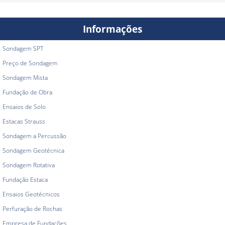
Informações
Sondagem SPT
Preço de Sondagem
Sondagem Mista
Fundação de Obra
Ensaios de Solo
Estacas Strauss
Sondagem a Percussão
Sondagem Geotécnica
Sondagem Rotativa
Fundação Estaca
Ensaios Geotécnicos
Perfuração de Rochas
Empresa de Fundações